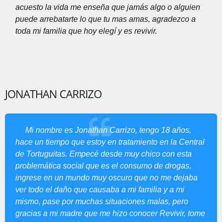
acuesto la vida me enseña que jamás algo o alguien
puede arrebatarte lo que tu mas amas, agradezco a
toda mi familia que hoy elegí y es revivir.
JONATHAN CARRIZO
Mi nombre es Jonathan Carrizo, tengo 18 años,
hace un tiempo que estoy en tratamiento en la Central
de Tortuguitas. Empecé desde muy chico con esta
problemática social que es el consumo de drogas,
ingrese en un mundo muy oscuro que no me dejaba
ver todo el daño que causaba a mi familia y a mi
mismo, pase por muchas situaciones malas, pero
gracias a mi madre que me hizo conocer Revivir, tome